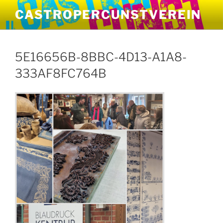
Zum
CASTROPERCUNSTVEREIN
Inhalt
springen
5E16656B-8BBC-4D13-A1A8-
333AF8FC764B