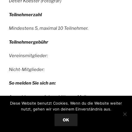
Detlef Koester (Fotograf)
Teilnehmerzahl
Mindestens 5, maximal 10 Teilnehmer.
Teilnehmergebühr
Vereinsmitglieder:
Nicht-Mitglieder:
So melden Sie sich an:
Anmeldungen erfolgen bitte per Mail an:
Diese Website benutzt Cookies. Wenn du die Website weiter
nutzt, gehen wir von deinem Einverständnis aus.
info@castropercunstverein.de
OK
Nicht-Mitglieder überweisen bitte den
Teilnehmerbetrag unter dem Stichwort „Fotografie“