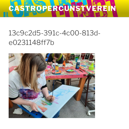
Zum
CASTROPERCUNSTVEREIN
Inhalt
springen
13c9c2d5-391c-4c00-813d-
e0231148ff7b