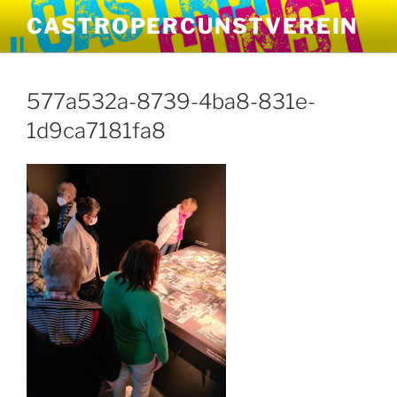
Zum
CASTROPERCUNSTVEREIN
Inhalt
springen
577a532a-8739-4ba8-831e-
1d9ca7181fa8